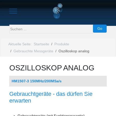
Mobile Menu Toggle
Go
Aktuelle Seite:
Startseite
Produkte
Gebrauchte Messgeräte
Oszilloskop analog
OSZILLOSKOP ANALOG
Beiträge
Title
HM1507-3 150MHz/200MSa/s
Gebrauchtgeräte - das dürfen Sie
erwarten
Gebrauchtgeräte (mit Funktionsgarantie)