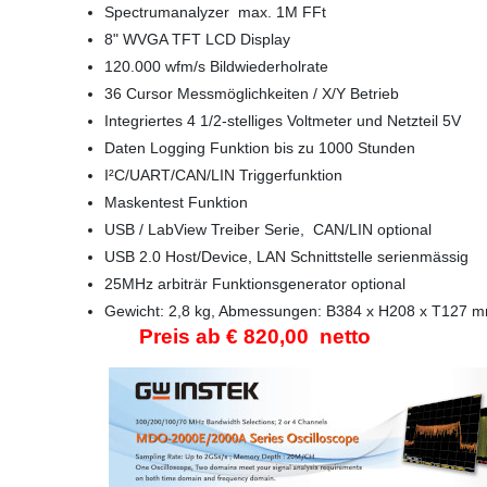
Spectrumanalyzer max. 1M FFt
8" WVGA TFT LCD Display
120.000 wfm/s Bildwiederholrate
36 Cursor Messmöglichkeiten / X/Y Betrieb
Integriertes 4 1/2-stelliges Voltmeter und Netzteil 5V
Daten Logging Funktion bis zu 1000 Stunden
I²C/UART/CAN/LIN Triggerfunktion
Maskentest Funktion
USB / LabView Treiber Serie, CAN/LIN optional
USB 2.0 Host/Device, LAN Schnittstelle serienmässig
25MHz arbiträr Funktionsgenerator optional
Gewicht: 2,8 kg,
Abmessungen: B384 x H208 x T127 
Preis ab € 820,00 netto