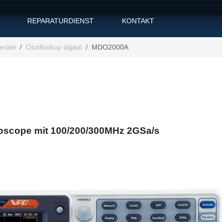
REPARATURDIENST
KONTAKT
eräte
Oszilloskop digital
MDO2000A
oscope mit 100/200/300MHz
2GSa/s