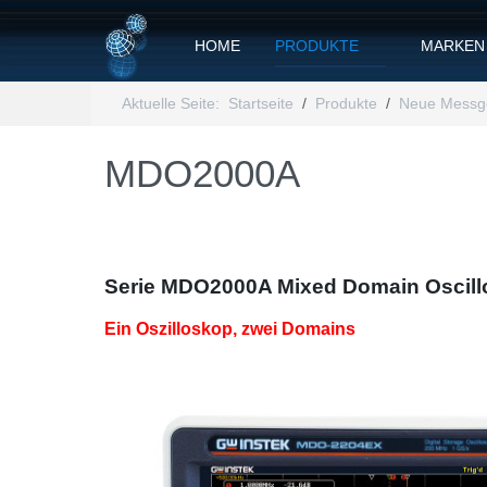
HOME
PRODUKTE
MARKEN
Aktuelle Seite:
Startseite
Produkte
Neue Messg
MDO2000A
Serie MDO2000A Mixed Domain Oscill
Ein Oszilloskop, zwei Domains